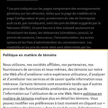
* Les prix indiqués sur les pages comprenant des renseignements
généraux sur les véhicules, telles que la page de modèles et la
page Configurateur et prix, proviennent du site de l’entreprise
audi.ca et, par conséquent, sont des prix de détail suggérés par le
fabricant (PDSF), (i) sont fournis à titre indicatif seulement et
(ii) excluent les taxes, les redevances (climatiseur, pneus), le
permis de conduire, l’assurance, l’immatriculation, les autres
options et les frais d’administration du concessionnaire. Les
modalités et les prix de vente réels sont déterminés par les
concessionnaires. Les prix indiqués sur les pages de recherche de
Politique en matière de témoins
véhicules neufs et d’occasion sont les prix de vente établis par les
concessionnaires et incluent les frais applicables, tels que les frais
Nous utilisons, nos sociétés affiliées, nos partenaires, nos
de transport et d’inspection de prélivraison, les taxes
fournisseurs de services et nous-mêmes, des témoins sur notre
environnementales (pour les véhicules neufs) et les frais
site Web afin d’améliorer votre expérience utilisateur, d’analyser
d’administration des concessionnaires. Toutefois, les taxes de
et d’améliorer nos services et de savoir quelle information vous
vente sont exclues. Veuillez noter que les prix de l’estimateur de
intéresse. Certains témoins sont essentiels tandis que d’autres
versements sont des PDSF s’il a été consulté au moyen de l’onglet
procurent des fonctionnalités améliorées ainsi que de
Configurateur et prix (à titre indicatif). Toutefois, s’il a été
l’information sur l’utilisation de ce site Web. Notre
politique en
consulté à partir des pages de recherche de véhicules neufs et
matière de témoins
explique plus en détail les témoins. Vous
d’occasion, les prix indiqués sont des prix de vente (prix de vente
pouvez modifier vos préférences à tout moment en cliquant sur «
réels). Sur les pages de renseignements généraux sur les
Paramètres des témoins » dans le pied de page. Sélectionnez «