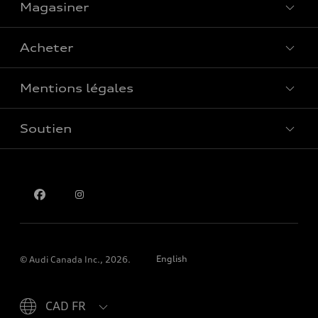
Magasiner
Voir tous les modèles
Acheter
Offres spéciales
Mentions légales
Réserver un essai routier
Soutien
Confidentialité
Pour nous joindre
English
© Audi Canada Inc., 2026.
Please select country