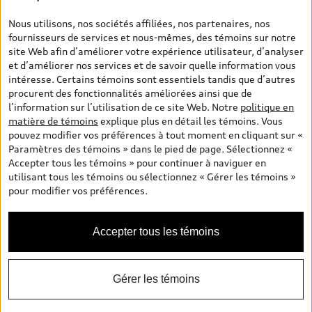
véhicules neufs et d’occasion sont les prix de vente établis par les
concessionnaires et incluent les frais applicables, tels que les frais
Nous utilisons, nos sociétés affiliées, nos partenaires, nos
de transport et d’inspection de prélivraison, les taxes
fournisseurs de services et nous-mêmes, des témoins sur notre
environnementales (pour les véhicules neufs) et les frais
site Web afin d’améliorer votre expérience utilisateur, d’analyser
d’administration des concessionnaires. Toutefois, les taxes de
et d’améliorer nos services et de savoir quelle information vous
vente sont exclues. Veuillez noter que les prix de l’estimateur de
intéresse. Certains témoins sont essentiels tandis que d’autres
versements sont des PDSF s’il a été consulté au moyen de l’onglet
procurent des fonctionnalités améliorées ainsi que de
Configurateur et prix (à titre indicatif). Toutefois, s’il a été
l’information sur l’utilisation de ce site Web. Notre
politique en
consulté à partir des pages de recherche de véhicules neufs et
matière de témoins
explique plus en détail les témoins. Vous
d’occasion, les prix indiqués sont des prix de vente (prix de vente
pouvez modifier vos préférences à tout moment en cliquant sur «
réels). Sur les pages de renseignements généraux sur les
Paramètres des témoins » dans le pied de page. Sélectionnez «
véhicules, les modèles sont montrés à titre indicatif seulement,
Accepter tous les témoins » pour continuer à naviguer en
avec des caractéristiques qui peuvent ne pas être offertes sur les
utilisant tous les témoins ou sélectionnez « Gérer les témoins »
modèles canadiens. Malgré les efforts déployés pour assurer
pour modifier vos préférences.
l’exactitude de ces renseignements, des erreurs peuvent survenir
et la disponibilité peut changer; veuillez donc visiter votre
concessionnaire pour obtenir les détails et les spécifications
Accepter tous les témoins
actuelles de chaque modèle. Tous droits réservés. Les marques de
commerce d’Audi AG sont utilisées sous licence.
Gérer les témoins