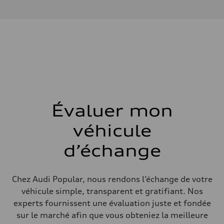
I-4 DOHC / 16V / Direct injection / Turbocharged
Données de rendement
Cylindrée
1984 cm³
Puissance max.
268 HP
Couple max.
295 lb-ft
Transmission
Boîte de vitesses
7-speed S tronic automatic
Suspension
Avant
5-link independent with stabilizer bar
Évaluer mon
Arrière
5-link independent with stabilizer bar
véhicule
Système de freinage
Système de freinage
—
d’échange
Direction
Direction
—
Poids
Chez Audi Popular, nous rendons l’échange de votre
Poids à vide
véhicule simple, transparent et gratifiant. Nos
—
Poids brut admissible
experts fournissent une évaluation juste et fondée
—
sur le marché afin que vous obteniez la meilleure
Volumes