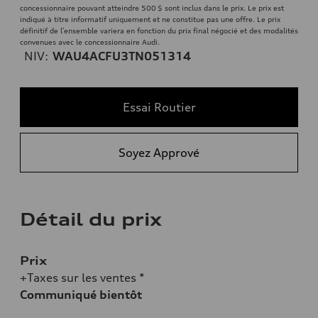
concessionnaire pouvant atteindre 500 $ sont inclus dans le prix. Le prix est
indiqué à titre informatif uniquement et ne constitue pas une offre. Le prix
définitif de l’ensemble variera en fonction du prix final négocié et des modalités
convenues avec le concessionnaire Audi.
NIV:
WAU4ACFU3TN051314
Essai Routier
Soyez Apprové
Détail du prix
Prix
+Taxes sur les ventes *
Communiqué bientôt