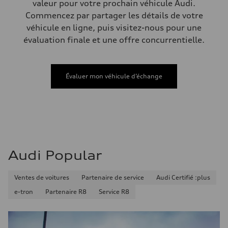
Compartiment à bagages
valeur pour votre prochain véhicule Audi.
—
Commencez par partager les détails de votre
Réservoir de carburant (approx.)
56
véhicule en ligne, puis visitez-nous pour une
Données de rendement
évaluation finale et une offre concurrentielle.
Vitesse de pointe
210 km/h
Accélération de 0 à 100 km/h
5.9 seconds
Consommation de carburant
Évaluer mon véhicule d’échange
Carburant
Premium
Consommation – ville
10.7 l/100 km
Consommation – autoroute
7.3 l/100 km
Consommation combinée
9.1 l/100 km
Audi Popular
Ventes de voitures
Partenaire de service
Audi Certifié :plus
e-tron
Partenaire R8
Service R8