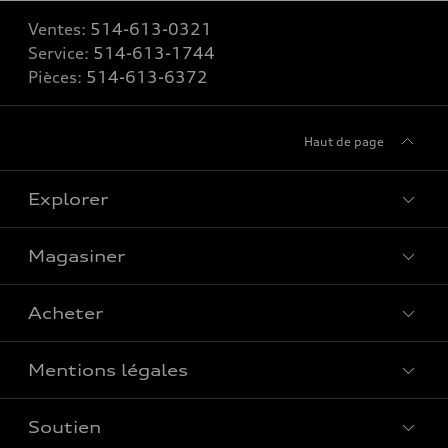
Ventes:
514-613-0321
Service:
514-613-1744
Pièces:
514-613-6372
Haut de page
Explorer
Magasiner
Voir tous les modèles
Acheter
Offres spéciales
Mentions légales
Réserver un essai routier
Soutien
Confidentialité