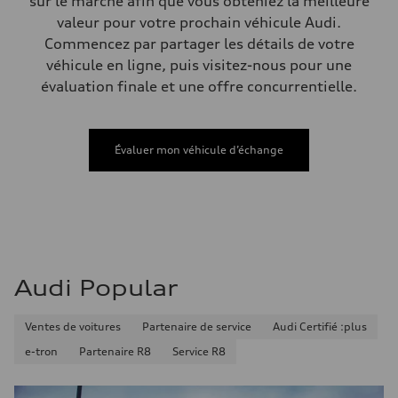
sur le marché afin que vous obteniez la meilleure
Volumes
Compartiment à bagages
valeur pour votre prochain véhicule Audi.
—
Commencez par partager les détails de votre
Réservoir de carburant (approx.)
65 L
véhicule en ligne, puis visitez-nous pour une
Données de rendement
évaluation finale et une offre concurrentielle.
Vitesse de pointe
210 km/h
Accélération de 0 à 100 km/h
6.2 seconds
Consommation de carburant
Évaluer mon véhicule d’échange
Carburant
Premium
Consommation – ville
11.0 l/100 km
Consommation – autoroute
8.1 l/100 km
Consommation combinée
9.7 l/100 km
Audi Popular
Ventes de voitures
Partenaire de service
Audi Certifié :plus
e-tron
Partenaire R8
Service R8