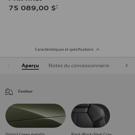
*
75 089,00 $
Caractéristiques et spécifications
Aperçu
Notes du concessionnaire
Équipe
Couleur
District Green metallic
Black-Black-Steel Gray