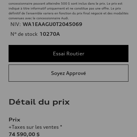
concessionnaire pouvant atteindre 500 $ sont inclus dans le prix. Le prix est
indiqué à titre informatif uniquement et ne constitue pas une offre. Le prix
définitif de l’ensemble variera en fonction du prix final négocié et des modalités
convenues avec le concessionnaire Audi.
NIV:
WA1EAAGU0T2045069
N° de stock
10270A
Essai Routier
Soyez Apprové
Détail du prix
Prix
+Taxes sur les ventes *
74 590,00 $