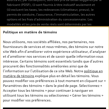
fabricant (PDSF), (i) sont fournis à titre indicatif seulement et
(ii) excluent les taxes, les redevances (climatiseur, pneus), le
permis de conduire, l’assurance, l’immatriculation, les autres
options et les frais d’administration du concessionnaire. Les
modalités et les prix de vente réels sont déterminés par les
concessionnaires. Les prix indiqués sur les pages de recherche de
Politique en matière de témoins
véhicules neufs et d’occasion sont les prix de vente établis par les
concessionnaires et incluent les frais applicables, tels que les frais
Nous utilisons, nos sociétés affiliées, nos partenaires, nos
de transport et d’inspection de prélivraison, les taxes
fournisseurs de services et nous-mêmes, des témoins sur notre
environnementales (pour les véhicules neufs) et les frais
site Web afin d’améliorer votre expérience utilisateur, d’analyser
d’administration des concessionnaires. Toutefois, les taxes de
et d’améliorer nos services et de savoir quelle information vous
vente sont exclues. Veuillez noter que les prix de l’estimateur de
intéresse. Certains témoins sont essentiels tandis que d’autres
versements sont des PDSF s’il a été consulté au moyen de l’onglet
procurent des fonctionnalités améliorées ainsi que de
Configurateur et prix (à titre indicatif). Toutefois, s’il a été
l’information sur l’utilisation de ce site Web. Notre
politique en
consulté à partir des pages de recherche de véhicules neufs et
matière de témoins
explique plus en détail les témoins. Vous
d’occasion, les prix indiqués sont des prix de vente (prix de vente
pouvez modifier vos préférences à tout moment en cliquant sur «
réels). Sur les pages de renseignements généraux sur les
Paramètres des témoins » dans le pied de page. Sélectionnez «
véhicules, les modèles sont montrés à titre indicatif seulement,
Accepter tous les témoins » pour continuer à naviguer en
avec des caractéristiques qui peuvent ne pas être offertes sur les
utilisant tous les témoins ou sélectionnez « Gérer les témoins »
modèles canadiens. Malgré les efforts déployés pour assurer
pour modifier vos préférences.
l’exactitude de ces renseignements, des erreurs peuvent survenir
et la disponibilité peut changer; veuillez donc visiter votre