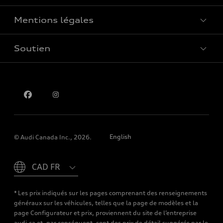
Mentions légales
Réserver un essai routier
Soutien
Confidentialité
Pour nous joindre
English
© Audi Canada Inc., 2026.
Please select country
* Les prix indiqués sur les pages comprenant des renseignements
généraux sur les véhicules, telles que la page de modèles et la
page Configurateur et prix, proviennent du site de l’entreprise
audi.ca et, par conséquent, sont des prix de détail suggérés par le