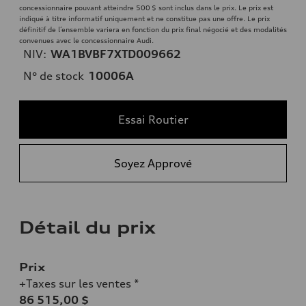
concessionnaire pouvant atteindre 500 $ sont inclus dans le prix. Le prix est
indiqué à titre informatif uniquement et ne constitue pas une offre. Le prix
définitif de l’ensemble variera en fonction du prix final négocié et des modalités
convenues avec le concessionnaire Audi.
NIV:
WA1BVBF7XTD009662
N° de stock
10006A
Essai Routier
Soyez Apprové
Détail du prix
Prix
+Taxes sur les ventes *
86 515,00 $