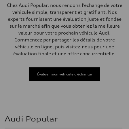
Poids
Chez Audi Popular, nous rendons l’échange de votre
Poids à vide
véhicule simple, transparent et gratifiant. Nos
—
Poids brut admissible
experts fournissent une évaluation juste et fondée
—
sur le marché afin que vous obteniez la meilleure
Volumes
Compartiment à bagages
valeur pour votre prochain véhicule Audi.
—
Commencez par partager les détails de votre
Réservoir de carburant (approx.)
85
véhicule en ligne, puis visitez-nous pour une
Données de rendement
évaluation finale et une offre concurrentielle.
Vitesse de pointe
210 km/h
Accélération de 0 à 100 km/h
5.6 seconds
Consommation de carburant
Évaluer mon véhicule d’échange
Carburant
Premium unleaded
Consommation – ville
13.0 l/100 km
Consommation – autoroute
10.0 l/100 km
Consommation combinée
11.7 l/100 km
Audi Popular