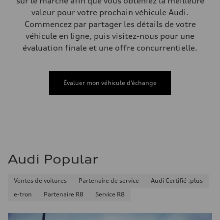
sur le marché afin que vous obteniez la meilleure
Volumes
Compartiment à bagages
valeur pour votre prochain véhicule Audi.
—
Commencez par partager les détails de votre
Réservoir de carburant (approx.)
—
véhicule en ligne, puis visitez-nous pour une
Données de rendement
évaluation finale et une offre concurrentielle.
Vitesse de pointe
210 km/h
Accélération de 0 à 100 km/h
5.9 seconds
Consommation de carburant
Évaluer mon véhicule d’échange
Carburant
Regular/Unleaded
Consommation – ville
10.8 l/100 km
Consommation – autoroute
8.1 l/100 km
Consommation combinée
9.6 l/100 km
Audi Popular
Ventes de voitures
Partenaire de service
Audi Certifié :plus
e-tron
Partenaire R8
Service R8