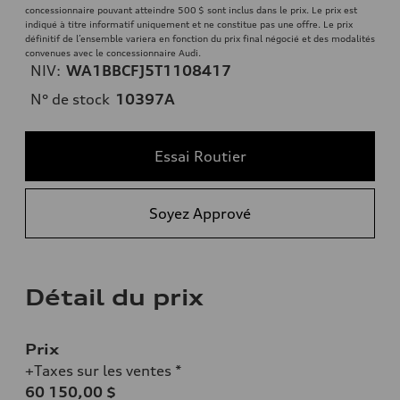
concessionnaire pouvant atteindre 500 $ sont inclus dans le prix. Le prix est
indiqué à titre informatif uniquement et ne constitue pas une offre. Le prix
définitif de l’ensemble variera en fonction du prix final négocié et des modalités
convenues avec le concessionnaire Audi.
NIV:
WA1BBCFJ5T1108417
N° de stock
10397A
Essai Routier
Soyez Apprové
Détail du prix
Prix
+Taxes sur les ventes *
60 150,00 $