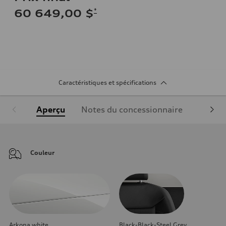
*
60 649,00 $
Caractéristiques et spécifications
Aperçu
Notes du concessionnaire
Équipe
Couleur
Arkona white
Black-Black-Steel Grey