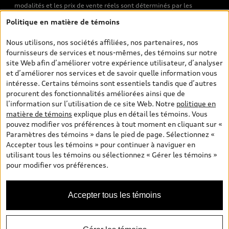
modalités et les prix de vente réels sont déterminés par les
concessionnaires. Les prix indiqués sur les pages de recherche de
Politique en matière de témoins
véhicules neufs et d’occasion sont les prix de vente établis par les
concessionnaires et incluent les frais applicables, tels que les frais
Nous utilisons, nos sociétés affiliées, nos partenaires, nos
de transport et d’inspection de prélivraison, les taxes
fournisseurs de services et nous-mêmes, des témoins sur notre
environnementales (pour les véhicules neufs) et les frais
site Web afin d’améliorer votre expérience utilisateur, d’analyser
d’administration des concessionnaires. Toutefois, les taxes de
et d’améliorer nos services et de savoir quelle information vous
vente sont exclues. Veuillez noter que les prix de l’estimateur de
intéresse. Certains témoins sont essentiels tandis que d’autres
versements sont des PDSF s’il a été consulté au moyen de l’onglet
procurent des fonctionnalités améliorées ainsi que de
Configurateur et prix (à titre indicatif). Toutefois, s’il a été
l’information sur l’utilisation de ce site Web. Notre
politique en
consulté à partir des pages de recherche de véhicules neufs et
matière de témoins
explique plus en détail les témoins. Vous
d’occasion, les prix indiqués sont des prix de vente (prix de vente
pouvez modifier vos préférences à tout moment en cliquant sur «
réels). Sur les pages de renseignements généraux sur les
Paramètres des témoins » dans le pied de page. Sélectionnez «
véhicules, les modèles sont montrés à titre indicatif seulement,
Accepter tous les témoins » pour continuer à naviguer en
avec des caractéristiques qui peuvent ne pas être offertes sur les
utilisant tous les témoins ou sélectionnez « Gérer les témoins »
modèles canadiens. Malgré les efforts déployés pour assurer
pour modifier vos préférences.
l’exactitude de ces renseignements, des erreurs peuvent survenir
et la disponibilité peut changer; veuillez donc visiter votre
concessionnaire pour obtenir les détails et les spécifications
Accepter tous les témoins
actuelles de chaque modèle. Tous droits réservés. Les marques de
commerce d’Audi AG sont utilisées sous licence.