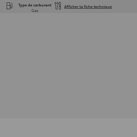
Type de carburant
Afficher la fiche technique
Gas
Moteur
Type de moteur
—
Données de rendement
Cylindrée
—
Puissance max.
—
Couple max.
—
Transmission
Boîte de vitesses
—
Suspension
Avant
—
Arrière
—
Système de freinage
Système de freinage
—
Direction
Direction
—
Poids