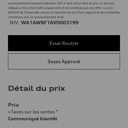
concessionnaire pouvant atteindre 500 $ sont inclus dans le prix. Le prix est
indiqué à titre informatif uniquement et ne constitue pas une offre. Le prix
définitif de l’ensemble variera en fonction du prix final négocié et des modalités
convenues avec le concessionnaire Audi.
NIV:
WA1AWBF16VD003199
Essai Routier
Soyez Apprové
Détail du prix
Prix
+Taxes sur les ventes *
Communiqué bientôt