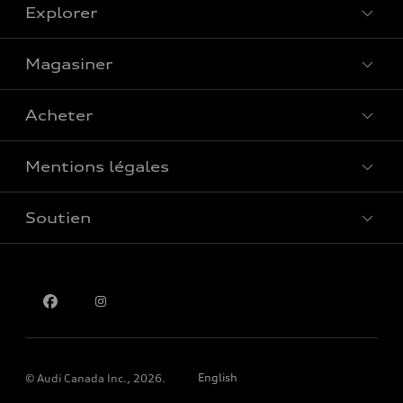
Explorer
Magasiner
Voir tous les modèles
Acheter
Offres spéciales
Mentions légales
Réserver un essai routier
Soutien
Confidentialité
Pour nous joindre
English
© Audi Canada Inc., 2026.