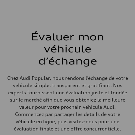
Poids à vide
—
Poids brut admissible
—
Volumes
Compartiment à bagages
—
Évaluer mon
Réservoir de carburant (approx.)
—
Données de rendement
véhicule
Vitesse de pointe
—
d’échange
Accélération de 0 à 100 km/h
—
Consommation de carburant
Carburant
Chez Audi Popular, nous rendons l’échange de votre
—
Consommation – ville
véhicule simple, transparent et gratifiant. Nos
—
experts fournissent une évaluation juste et fondée
Consommation – autoroute
—
sur le marché afin que vous obteniez la meilleure
Consommation combinée
valeur pour votre prochain véhicule Audi.
—
Commencez par partager les détails de votre
véhicule en ligne, puis visitez-nous pour une
évaluation finale et une offre concurrentielle.