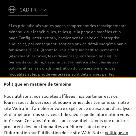
Please select country
* Les prix indiqués sur les pages comprenant des renseignements
généraux sur les véhicules, telles que la page de modèles et la
page Configurateur et prix, proviennent du site de l’entreprise
audi.ca et, par conséquent, sont des prix de détail suggérés par le
fabricant (PDSF), (i) sont fournis à titre indicatif seulement et
(ii) excluent les taxes, les redevances (climatiseur, pneus), le
permis de conduire, l’assurance, l’immatriculation, les autres
options et les frais d’administration du concessionnaire. Les
modalités et les prix de vente réels sont déterminés par les
concessionnaires. Les prix indiqués sur les pages de recherche de
Politique en matière de témoins
véhicules neufs et d’occasion sont les prix de vente établis par les
concessionnaires et incluent les frais applicables, tels que les frais
Nous utilisons, nos sociétés affiliées, nos partenaires, nos
de transport et d’inspection de prélivraison, les taxes
fournisseurs de services et nous-mêmes, des témoins sur notre
environnementales (pour les véhicules neufs) et les frais
site Web afin d’améliorer votre expérience utilisateur, d’analyser
d’administration des concessionnaires. Toutefois, les taxes de
et d’améliorer nos services et de savoir quelle information vous
vente sont exclues. Veuillez noter que les prix de l’estimateur de
intéresse. Certains témoins sont essentiels tandis que d’autres
versements sont des PDSF s’il a été consulté au moyen de l’onglet
procurent des fonctionnalités améliorées ainsi que de
Configurateur et prix (à titre indicatif). Toutefois, s’il a été
l’information sur l’utilisation de ce site Web. Notre
politique en
consulté à partir des pages de recherche de véhicules neufs et