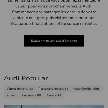
sur le marché afin que vous obteniez la meilleure
Volumes
Compartiment à bagages
valeur pour votre prochain véhicule Audi.
—
Commencez par partager les détails de votre
Réservoir de carburant (approx.)
—
véhicule en ligne, puis visitez-nous pour une
Données de rendement
évaluation finale et une offre concurrentielle.
Vitesse de pointe
210 km/h
Accélération de 0 à 100 km/h
with launch control - 5.1 seconds
Consommation de carburant
Évaluer mon véhicule d’échange
Carburant
—
Consommation – ville
—
Consommation – autoroute
—
Consommation combinée
—
Audi Popular
Ventes de voitures
Partenaire de service
Audi Certifié :plus
e-tron
Partenaire R8
Service R8