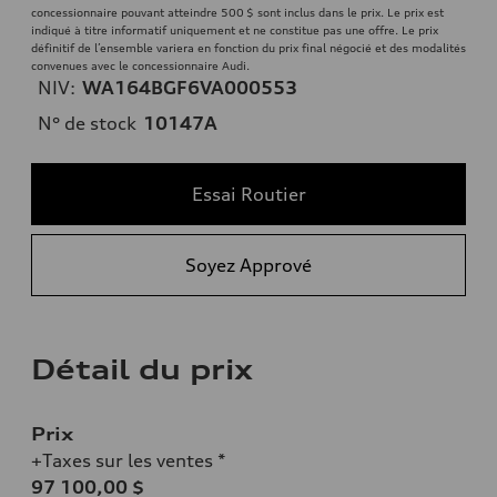
concessionnaire pouvant atteindre 500 $ sont inclus dans le prix. Le prix est
indiqué à titre informatif uniquement et ne constitue pas une offre. Le prix
définitif de l’ensemble variera en fonction du prix final négocié et des modalités
convenues avec le concessionnaire Audi.
NIV:
WA164BGF6VA000553
N° de stock
10147A
Essai Routier
Soyez Apprové
Détail du prix
Prix
+Taxes sur les ventes *
97 100,00 $