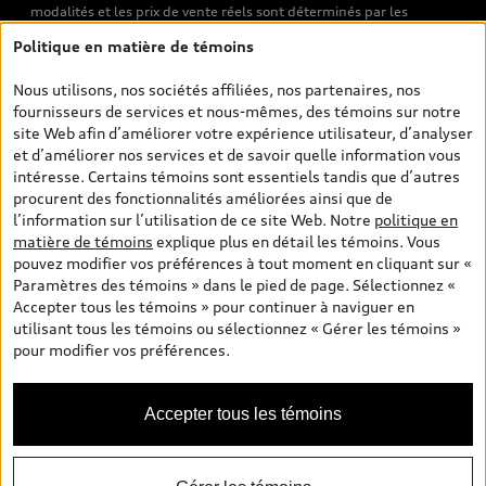
modalités et les prix de vente réels sont déterminés par les
concessionnaires. Les prix indiqués sur les pages de recherche de
Politique en matière de témoins
véhicules neufs et d’occasion sont les prix de vente établis par les
concessionnaires et incluent les frais applicables, tels que les frais
Nous utilisons, nos sociétés affiliées, nos partenaires, nos
de transport et d’inspection de prélivraison, les taxes
fournisseurs de services et nous-mêmes, des témoins sur notre
environnementales (pour les véhicules neufs) et les frais
site Web afin d’améliorer votre expérience utilisateur, d’analyser
d’administration des concessionnaires. Toutefois, les taxes de
et d’améliorer nos services et de savoir quelle information vous
vente sont exclues. Veuillez noter que les prix de l’estimateur de
intéresse. Certains témoins sont essentiels tandis que d’autres
versements sont des PDSF s’il a été consulté au moyen de l’onglet
procurent des fonctionnalités améliorées ainsi que de
Configurateur et prix (à titre indicatif). Toutefois, s’il a été
l’information sur l’utilisation de ce site Web. Notre
politique en
consulté à partir des pages de recherche de véhicules neufs et
matière de témoins
explique plus en détail les témoins. Vous
d’occasion, les prix indiqués sont des prix de vente (prix de vente
pouvez modifier vos préférences à tout moment en cliquant sur «
réels). Sur les pages de renseignements généraux sur les
Paramètres des témoins » dans le pied de page. Sélectionnez «
véhicules, les modèles sont montrés à titre indicatif seulement,
Accepter tous les témoins » pour continuer à naviguer en
avec des caractéristiques qui peuvent ne pas être offertes sur les
utilisant tous les témoins ou sélectionnez « Gérer les témoins »
modèles canadiens. Malgré les efforts déployés pour assurer
pour modifier vos préférences.
l’exactitude de ces renseignements, des erreurs peuvent survenir
et la disponibilité peut changer; veuillez donc visiter votre
concessionnaire pour obtenir les détails et les spécifications
Accepter tous les témoins
actuelles de chaque modèle. Tous droits réservés. Les marques de
commerce d’Audi AG sont utilisées sous licence.