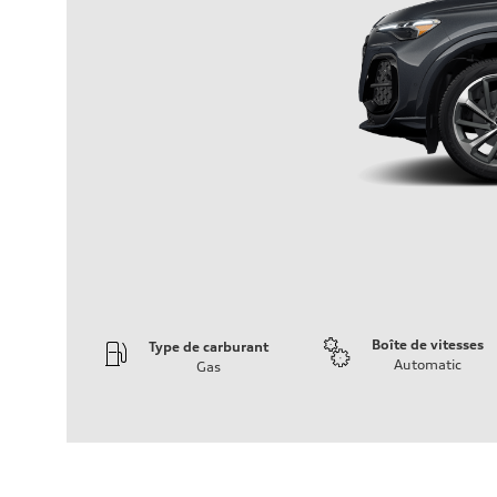
Boîte de vitesses
Type de carburant
Automatic
Gas
Moteur
Type de moteur
I-4 DOHC / 16V / Direct Injection / Turbocharged
Données de rendement
Cylindrée
1984 cm³
Puissance max.