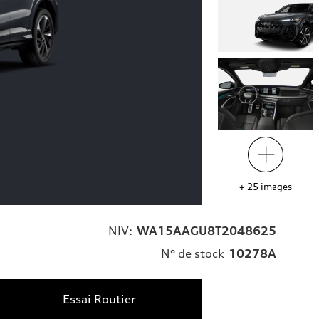
+
25
images
NIV:
WA15AAGU8T2048625
N° de stock
10278A
Essai Routier