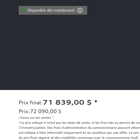
Disponible dès maintenant
71 839,00 $
*
Prix final
:
Prix
:
72 090,00 $
+Taxes sur les ventes *
*Le prix indiqué n’inclut pas les taxes de vente, ni les frais liés au permis de c
l’immatriculation. Des frais d’administration du concessionnaire pouvant atteind
est indiqué à titre informatif uniquement et ne constitue pas une offre. Le prix 
du prix final négocié et des modalités convenues avec le concessionnaire Audi.