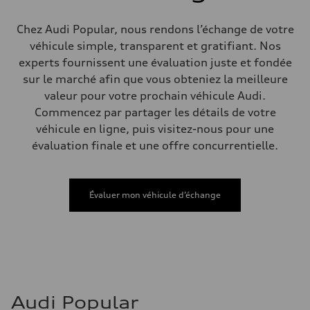
Direction
Electromechanical Steering with Speed-Sensitive Power Assistance
Poids
Chez Audi Popular, nous rendons l’échange de votre
Poids à vide
véhicule simple, transparent et gratifiant. Nos
—
Poids brut admissible
experts fournissent une évaluation juste et fondée
—
sur le marché afin que vous obteniez la meilleure
Volumes
Compartiment à bagages
valeur pour votre prochain véhicule Audi.
—
Commencez par partager les détails de votre
Réservoir de carburant (approx.)
65 L
véhicule en ligne, puis visitez-nous pour une
Données de rendement
évaluation finale et une offre concurrentielle.
Vitesse de pointe
210 km/h
Accélération de 0 à 100 km/h
6.2 seconds
Consommation de carburant
Évaluer mon véhicule d’échange
Carburant
Premium
Consommation – ville
11.0 l/100 km
Consommation – autoroute
8.1 l/100 km
Consommation combinée
9.7 l/100 km
Audi Popular