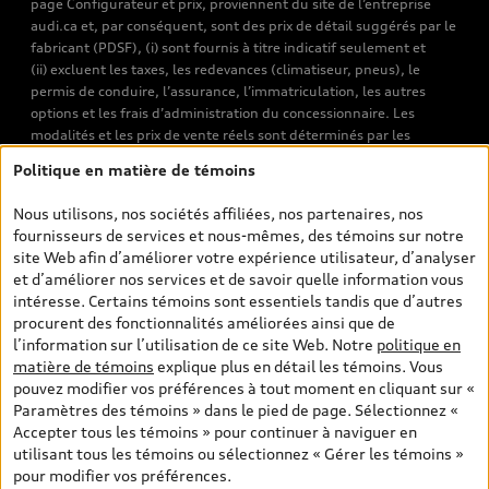
page Configurateur et prix, proviennent du site de l’entreprise
audi.ca et, par conséquent, sont des prix de détail suggérés par le
fabricant (PDSF), (i) sont fournis à titre indicatif seulement et
(ii) excluent les taxes, les redevances (climatiseur, pneus), le
permis de conduire, l’assurance, l’immatriculation, les autres
options et les frais d’administration du concessionnaire. Les
modalités et les prix de vente réels sont déterminés par les
concessionnaires. Les prix indiqués sur les pages de recherche de
Politique en matière de témoins
véhicules neufs et d’occasion sont les prix de vente établis par les
concessionnaires et incluent les frais applicables, tels que les frais
Nous utilisons, nos sociétés affiliées, nos partenaires, nos
de transport et d’inspection de prélivraison, les taxes
fournisseurs de services et nous-mêmes, des témoins sur notre
environnementales (pour les véhicules neufs) et les frais
site Web afin d’améliorer votre expérience utilisateur, d’analyser
d’administration des concessionnaires. Toutefois, les taxes de
et d’améliorer nos services et de savoir quelle information vous
vente sont exclues. Veuillez noter que les prix de l’estimateur de
intéresse. Certains témoins sont essentiels tandis que d’autres
versements sont des PDSF s’il a été consulté au moyen de l’onglet
procurent des fonctionnalités améliorées ainsi que de
Configurateur et prix (à titre indicatif). Toutefois, s’il a été
l’information sur l’utilisation de ce site Web. Notre
politique en
consulté à partir des pages de recherche de véhicules neufs et
matière de témoins
explique plus en détail les témoins. Vous
d’occasion, les prix indiqués sont des prix de vente (prix de vente
pouvez modifier vos préférences à tout moment en cliquant sur «
réels). Sur les pages de renseignements généraux sur les
Paramètres des témoins » dans le pied de page. Sélectionnez «
véhicules, les modèles sont montrés à titre indicatif seulement,
Accepter tous les témoins » pour continuer à naviguer en
avec des caractéristiques qui peuvent ne pas être offertes sur les
utilisant tous les témoins ou sélectionnez « Gérer les témoins »
modèles canadiens. Malgré les efforts déployés pour assurer
pour modifier vos préférences.
l’exactitude de ces renseignements, des erreurs peuvent survenir