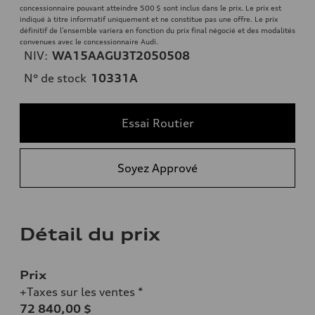
concessionnaire pouvant atteindre 500 $ sont inclus dans le prix. Le prix est
indiqué à titre informatif uniquement et ne constitue pas une offre. Le prix
définitif de l’ensemble variera en fonction du prix final négocié et des modalités
convenues avec le concessionnaire Audi.
NIV:
WA15AAGU3T2050508
N° de stock
10331A
Essai Routier
Soyez Apprové
Détail du prix
Prix
+Taxes sur les ventes *
72 840,00 $