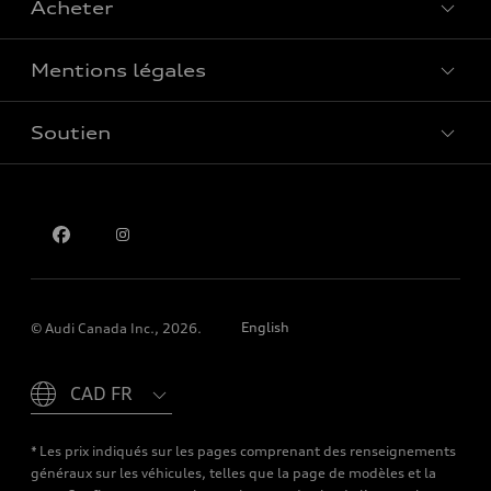
Acheter
Offres spéciales
Mentions légales
Réserver un essai routier
Soutien
Confidentialité
Pour nous joindre
English
© Audi Canada Inc., 2026.
Please select country
* Les prix indiqués sur les pages comprenant des renseignements
généraux sur les véhicules, telles que la page de modèles et la