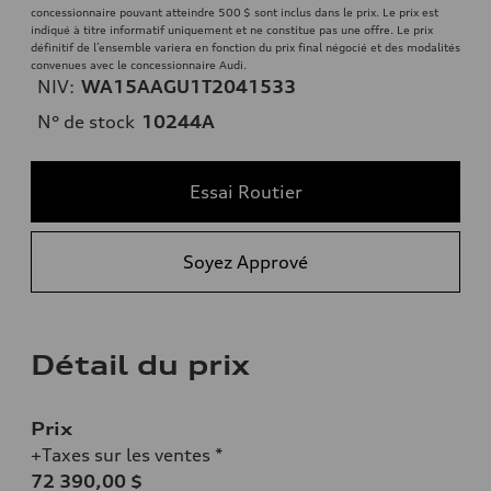
concessionnaire pouvant atteindre 500 $ sont inclus dans le prix. Le prix est
indiqué à titre informatif uniquement et ne constitue pas une offre. Le prix
définitif de l’ensemble variera en fonction du prix final négocié et des modalités
convenues avec le concessionnaire Audi.
NIV:
WA15AAGU1T2041533
N° de stock
10244A
Essai Routier
Soyez Apprové
Détail du prix
Prix
+Taxes sur les ventes *
72 390,00 $