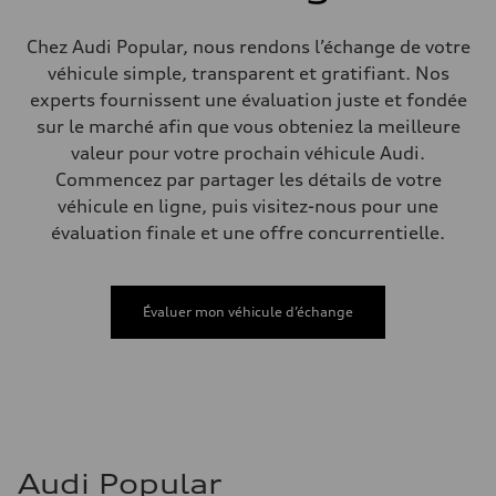
Direction
Electromechanical Steering with Speed-Sensitive Power Assistance
Poids
Chez Audi Popular, nous rendons l’échange de votre
Poids à vide
véhicule simple, transparent et gratifiant. Nos
—
Poids brut admissible
experts fournissent une évaluation juste et fondée
—
sur le marché afin que vous obteniez la meilleure
Volumes
Compartiment à bagages
valeur pour votre prochain véhicule Audi.
—
Commencez par partager les détails de votre
Réservoir de carburant (approx.)
65 L
véhicule en ligne, puis visitez-nous pour une
Données de rendement
évaluation finale et une offre concurrentielle.
Vitesse de pointe
210 km/h
Accélération de 0 à 100 km/h
6.2 seconds
Consommation de carburant
Évaluer mon véhicule d’échange
Carburant
Premium
Consommation – ville
11.0 l/100 km
Consommation – autoroute
8.1 l/100 km
Consommation combinée
9.7 l/100 km
Audi Popular