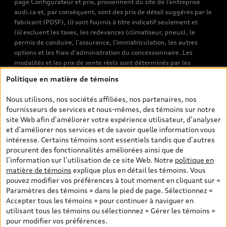
page Configurateur et prix, proviennent du site de l’entreprise
audi.ca et, par conséquent, sont des prix de détail suggérés par le
fabricant (PDSF), (i) sont fournis à titre indicatif seulement et
(ii) excluent les taxes, les redevances (climatiseur, pneus), le
permis de conduire, l’assurance, l’immatriculation, les autres
options et les frais d’administration du concessionnaire. Les
modalités et les prix de vente réels sont déterminés par les
concessionnaires. Les prix indiqués sur les pages de recherche de
Politique en matière de témoins
véhicules neufs et d’occasion sont les prix de vente établis par les
concessionnaires et incluent les frais applicables, tels que les frais
Nous utilisons, nos sociétés affiliées, nos partenaires, nos
de transport et d’inspection de prélivraison, les taxes
fournisseurs de services et nous-mêmes, des témoins sur notre
environnementales (pour les véhicules neufs) et les frais
site Web afin d’améliorer votre expérience utilisateur, d’analyser
d’administration des concessionnaires. Toutefois, les taxes de
et d’améliorer nos services et de savoir quelle information vous
vente sont exclues. Veuillez noter que les prix de l’estimateur de
intéresse. Certains témoins sont essentiels tandis que d’autres
versements sont des PDSF s’il a été consulté au moyen de l’onglet
procurent des fonctionnalités améliorées ainsi que de
Configurateur et prix (à titre indicatif). Toutefois, s’il a été
l’information sur l’utilisation de ce site Web. Notre
politique en
consulté à partir des pages de recherche de véhicules neufs et
matière de témoins
explique plus en détail les témoins. Vous
d’occasion, les prix indiqués sont des prix de vente (prix de vente
pouvez modifier vos préférences à tout moment en cliquant sur «
réels). Sur les pages de renseignements généraux sur les
Paramètres des témoins » dans le pied de page. Sélectionnez «
véhicules, les modèles sont montrés à titre indicatif seulement,
Accepter tous les témoins » pour continuer à naviguer en
avec des caractéristiques qui peuvent ne pas être offertes sur les
utilisant tous les témoins ou sélectionnez « Gérer les témoins »
modèles canadiens. Malgré les efforts déployés pour assurer
pour modifier vos préférences.
l’exactitude de ces renseignements, des erreurs peuvent survenir