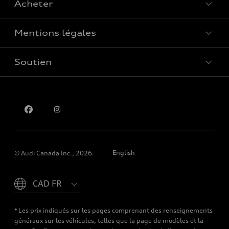
Acheter
Offres spéciales
Mentions légales
Réserver un essai routier
Soutien
Confidentialité
Pour nous joindre
English
© Audi Canada Inc., 2026.
Please select country
* Les prix indiqués sur les pages comprenant des renseignements
généraux sur les véhicules, telles que la page de modèles et la