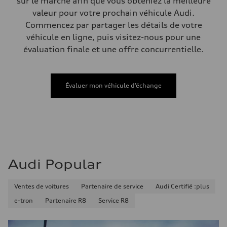
sur le marché afin que vous obteniez la meilleure
Volumes
Compartiment à bagages
valeur pour votre prochain véhicule Audi.
—
Commencez par partager les détails de votre
Réservoir de carburant (approx.)
—
véhicule en ligne, puis visitez-nous pour une
Données de rendement
évaluation finale et une offre concurrentielle.
Vitesse de pointe
210 km/h
Accélération de 0 à 100 km/h
with launch control - 5.1 seconds
Consommation de carburant
Évaluer mon véhicule d’échange
Carburant
—
Consommation – ville
—
Consommation – autoroute
—
Consommation combinée
—
Audi Popular
Ventes de voitures
Partenaire de service
Audi Certifié :plus
e-tron
Partenaire R8
Service R8