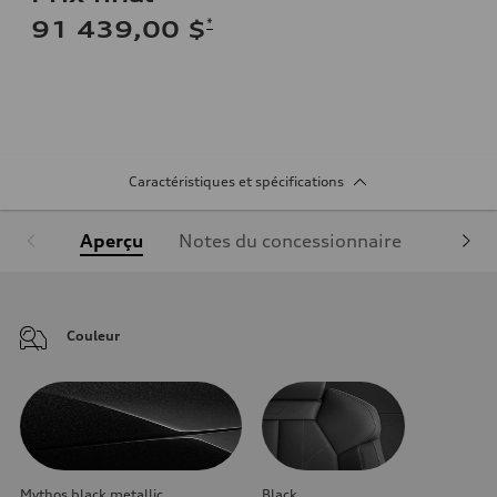
*
91 439,00 $
Caractéristiques et spécifications
Aperçu
Notes du concessionnaire
Équipe
Couleur
Mythos black metallic
Black