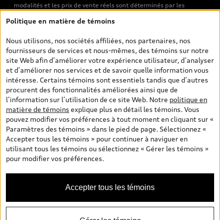
modalités et les prix de vente réels sont déterminés par les
concessionnaires. Les prix indiqués sur les pages de recherche de
Politique en matière de témoins
véhicules neufs et d’occasion sont les prix de vente établis par les
concessionnaires et incluent les frais applicables, tels que les frais
Nous utilisons, nos sociétés affiliées, nos partenaires, nos
de transport et d’inspection de prélivraison, les taxes
fournisseurs de services et nous-mêmes, des témoins sur notre
environnementales (pour les véhicules neufs) et les frais
site Web afin d’améliorer votre expérience utilisateur, d’analyser
d’administration des concessionnaires. Toutefois, les taxes de
et d’améliorer nos services et de savoir quelle information vous
vente sont exclues. Veuillez noter que les prix de l’estimateur de
intéresse. Certains témoins sont essentiels tandis que d’autres
versements sont des PDSF s’il a été consulté au moyen de l’onglet
procurent des fonctionnalités améliorées ainsi que de
Configurateur et prix (à titre indicatif). Toutefois, s’il a été
l’information sur l’utilisation de ce site Web. Notre
politique en
consulté à partir des pages de recherche de véhicules neufs et
matière de témoins
explique plus en détail les témoins. Vous
d’occasion, les prix indiqués sont des prix de vente (prix de vente
pouvez modifier vos préférences à tout moment en cliquant sur «
réels). Sur les pages de renseignements généraux sur les
Paramètres des témoins » dans le pied de page. Sélectionnez «
véhicules, les modèles sont montrés à titre indicatif seulement,
Accepter tous les témoins » pour continuer à naviguer en
avec des caractéristiques qui peuvent ne pas être offertes sur les
utilisant tous les témoins ou sélectionnez « Gérer les témoins »
modèles canadiens. Malgré les efforts déployés pour assurer
pour modifier vos préférences.
l’exactitude de ces renseignements, des erreurs peuvent survenir
et la disponibilité peut changer; veuillez donc visiter votre
concessionnaire pour obtenir les détails et les spécifications
Accepter tous les témoins
actuelles de chaque modèle. Tous droits réservés. Les marques de
commerce d’Audi AG sont utilisées sous licence.