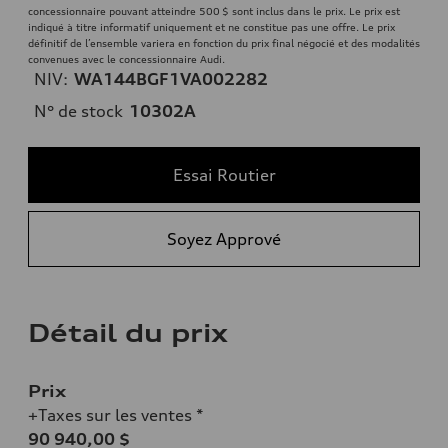
concessionnaire pouvant atteindre 500 $ sont inclus dans le prix. Le prix est
indiqué à titre informatif uniquement et ne constitue pas une offre. Le prix
définitif de l’ensemble variera en fonction du prix final négocié et des modalités
convenues avec le concessionnaire Audi.
NIV:
WA144BGF1VA002282
N° de stock
10302A
Essai Routier
Soyez Apprové
Détail du prix
Prix
+Taxes sur les ventes *
90 940,00 $