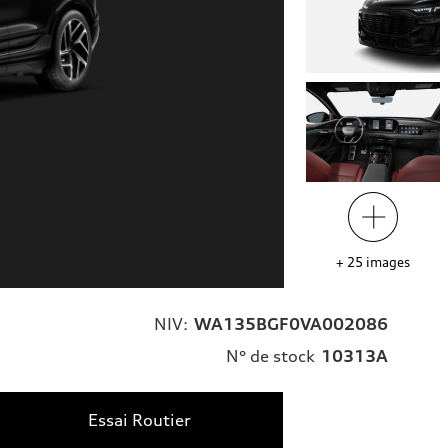
+
25
images
NIV:
WA135BGF0VA002086
N° de stock
10313A
Essai Routier