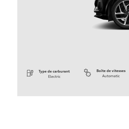
Boîte de vitesses
Type de carburant
Automatic
Electric
Moteur
Type de moteur
Front Asynchronous & Rear PSM Motors
Données de rendement
Cylindrée
—
Puissance max.
509 HP with launch control
Couple max.
—
Transmission