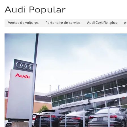
Consommation de carburant
Carburant
Audi Popular
—
Consommation – ville
—
Ventes de voitures
Partenaire de service
Audi Certifié :plus
e
Consommation – autoroute
—
Consommation combinée
—