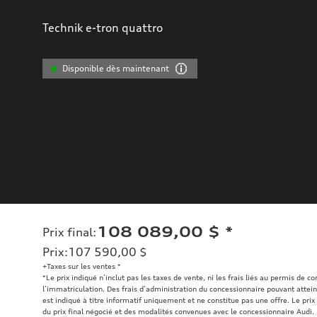
Technik e-tron quattro
Disponible dès maintenant
108 089,00 $
*
Prix final
:
Prix
:
107 590,00 $
+Taxes sur les ventes *
*Le prix indiqué n’inclut pas les taxes de vente, ni les frais liés au permis de c
l’immatriculation. Des frais d’administration du concessionnaire pouvant atteind
est indiqué à titre informatif uniquement et ne constitue pas une offre. Le prix 
du prix final négocié et des modalités convenues avec le concessionnaire Audi.