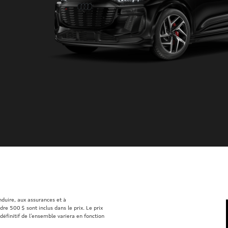
onduire, aux assurances et à
re 500 $ sont inclus dans le prix. Le prix
définitif de l’ensemble variera en fonction