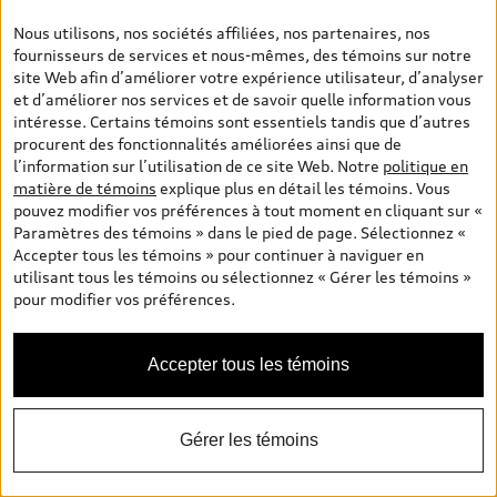
N° de stock #:
10399A
Nous utilisons, nos sociétés affiliées, nos partenaires, nos
fournisseurs de services et nous-mêmes, des témoins sur notre
site Web afin d’améliorer votre expérience utilisateur, d’analyser
et d’améliorer nos services et de savoir quelle information vous
intéresse. Certains témoins sont essentiels tandis que d’autres
procurent des fonctionnalités améliorées ainsi que de
l’information sur l’utilisation de ce site Web. Notre
politique en
matière de témoins
explique plus en détail les témoins. Vous
pouvez modifier vos préférences à tout moment en cliquant sur «
*
Paramètres des témoins » dans le pied de page. Sélectionnez «
Maintenant Disponible
Accepter tous les témoins » pour continuer à naviguer en
2026 Audi Q3 SUV
utilisant tous les témoins ou sélectionnez « Gérer les témoins »
Progressiv TFSI quattro S tronic
pour modifier vos préférences.
Prix
:
56 640,00 $
+Taxes sur les ventes *
Accepter tous les témoins
Prix final
:
57 139,00 $
*
Vérifier la disponibilité
Gérer les témoins